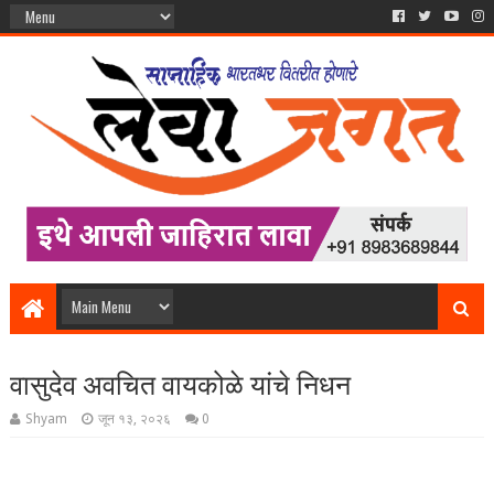
वासुदेव अवचित वायकोळे यांचे निधन
Shyam
जून १३, २०२६
0