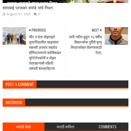
शांताबाई प्रभाकर करांडे यांचे निधन
August 01, 2026
0
PREVIOUS
NEXT
चीर न देता लेझरद्वारे
तापी नदीत बुडून १६ वर्षीय
मूत्रपिंडातील खड्यांवर
विद्यार्थ्याचा दुर्दैवी मृत्यू
यशस्वी उपचार महादेव
मित्रासोबत पोहण्यासाठी
हॉस्पिटलमध्ये फ्लेक्सिबल
गेला;
युरेटेरोस्कोपी व लेझर
तंत्रज्ञानाची पहिली
यशस्वी शस्त्रक्रिया
POST A COMMENT
FACEBOOK
मराठी लेख
मराठी कविता
COMMENTS