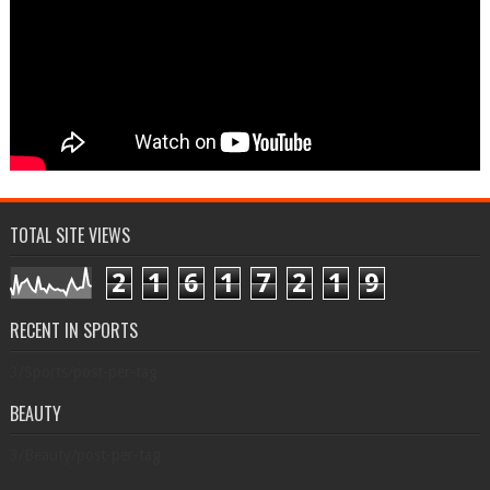
TOTAL SITE VIEWS
2
1
6
1
7
2
1
9
RECENT IN SPORTS
3/Sports/post-per-tag
BEAUTY
3/Beauty/post-per-tag