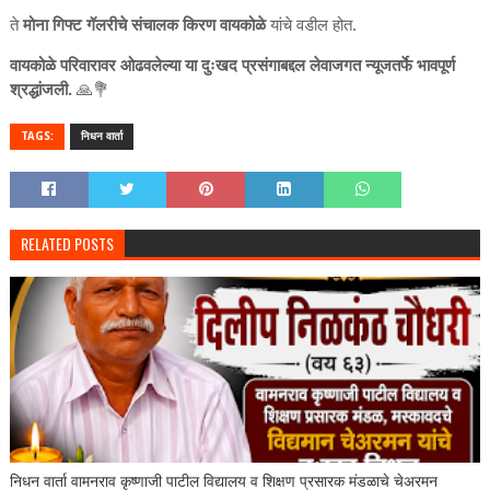
ते
मोना गिफ्ट गॅलरीचे संचालक किरण वायकोळे
यांचे वडील होत.
वायकोळे परिवारावर ओढवलेल्या या दुःखद प्रसंगाबद्दल लेवाजगत न्यूजतर्फे भावपूर्ण
श्रद्धांजली.
🙏💐
TAGS:
निधन वार्ता
RELATED POSTS
निधन वार्ता वामनराव कृष्णाजी पाटील विद्यालय व शिक्षण प्रसारक मंडळाचे चेअरमन